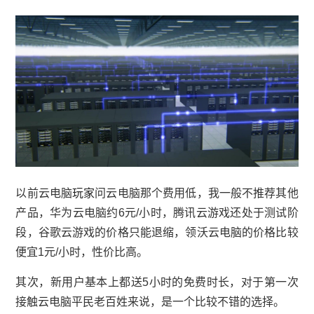
以前云电脑
玩家
问云电脑那个费用低，我一般不推荐其他
产品，华为云电脑约6元/小时，腾讯云游戏还处于测试阶
段，谷歌云游戏的价格只能退缩，领沃云电脑的价格比较
便宜1元/小时，性价比高。
其次，新用户基本上都送5小时的免费时长，对于第一次
接触云电脑平民老百姓来说，是一个比较不错的选择。