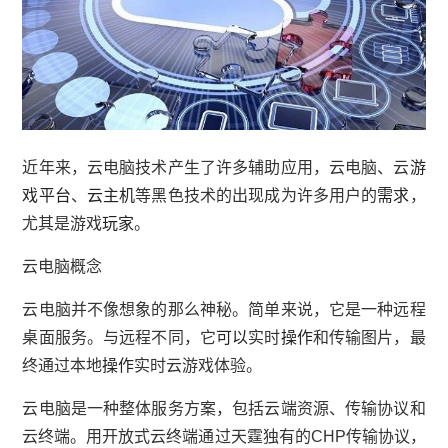
近年来，云电脑技术产生了许多辅助应用，云电脑、云
游
戏平台
、
云主机
等黑色技术的出现成为许多用户的
需求
，
尤其是游戏
玩家
。
云电脑概念
云电脑并不像想象的那么神秘。简单来说，它是一种远程
桌面服务。与远程不同，它
可以
实时
操作
和传输图片，最
终通过本地
操作
实时云游戏体验。
云电脑是一种整体服务方案，包括云端资源、传输协议和
云终端。用开放式云终端通过天霆独有的CHP传输协议，