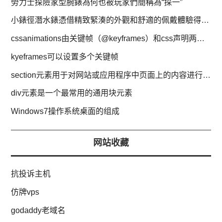
勞力士探險家型腕錶為何也被玩家們簡稱為“探一”
小錶徑潛水錶憑借精致緊湊的外觀和舒適的佩戴體驗得到玩家喜愛
cssanimations由关键帧（@keyframes）和css声明两部分构成
kyeframes可以设置多个关键帧
section元素用于对网站或应用程序中页面上的内容进行分块
div元素是一个最常用的通用块元素
Windows7操作系统桌面的组成
网站收藏
抗投诉主机
仿牌vps
godaddy老域名