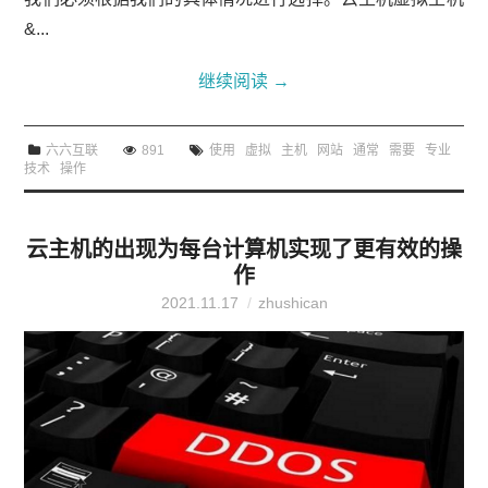
&...
继续阅读
→
六六互联
891
使用
虚拟
主机
网站
通常
需要
专业
技术
操作
云主机的出现为每台计算机实现了更有效的操
作
2021.11.17
zhushican