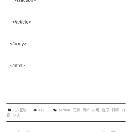
</section>
</article>
</body>
</html>
六六互联
4173
section
元素
网站
应用
程序
页面
内
容
分块