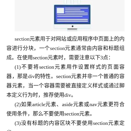
section
元素
用于
对网站或应用程序中页面上的内
容进行分块，一个
section
元素
通常
由内容和标题
组
成
。在使用section元素时，
需要
注意以下3点：
(1)
不要将section元素用作设置样式的页面容
器，那是
div
的特性。section元素并非一个普通的容
器元素，当一个容器
需要
被直接
定义
样式或
通过
脚
本
定义
行为时，
推荐
使用
div
。
(2)
如果article元素、aside元素或nav元素更符合
使用条件，那么不要使用section元素。
(3)
没有标题的内容区块不要使用section元素定