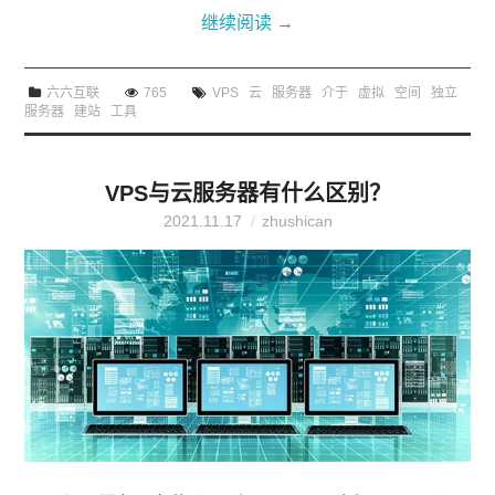
继续阅读
→
六六互联
765
VPS
云
服务器
介于
虚拟
空间
独立
服务器
建站
工具
VPS与云服务器有什么区别？
2021.11.17
zhushican