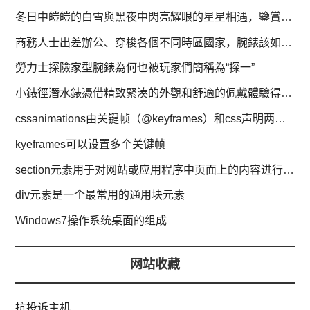
冬日中皚皚的白雪與黑夜中閃亮耀眼的星星相遇，鑒賞真力時Defy繫列
商務人士出差辦公、穿梭各個不同時區國家，腕錶該如何搭配
勞力士探險家型腕錶為何也被玩家們簡稱為“探一”
小錶徑潛水錶憑借精致緊湊的外觀和舒適的佩戴體驗得到玩家喜愛
cssanimations由关键帧（@keyframes）和css声明两部分构成
kyeframes可以设置多个关键帧
section元素用于对网站或应用程序中页面上的内容进行分块
div元素是一个最常用的通用块元素
Windows7操作系统桌面的组成
网站收藏
抗投诉主机