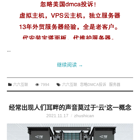
...
继续阅读
→
六六互联
7994
六六互联
忽略DMCA投诉
服务器
经常出现人们耳畔的声音莫过于‘云’这一概念
2021.11.17
zhushican