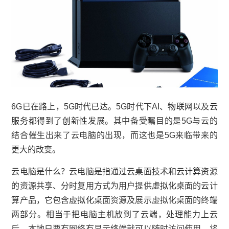
6G已在路上，5G时代已达。5G时代下AI、
物联网
以及
云
服务
都得到了
创新性
发展。其中备受瞩目的是5G与云的
结合催生出来了云电脑的出现，而这也是5G来临带来的
更大的改变。
云电脑是什么？云电脑是指通过云桌面技术和
云计算
资源
的资源共享、分时复用方式为用户提供
虚拟化
桌面的
云计
算
产品，它包含
虚拟化
桌面资源及展示虚拟化桌面的终端
两部分。相当于把电脑主机放到了云端，处理能力上云
后，本地只要有网络有显示终端就可以随时访问使用。将