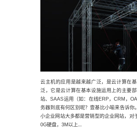
云主机的应用是越来越广泛，是云计算在基
泛，它是云计算在基本设施运用上的主要部
站、SAAS运用（如：在线ERP，CRM，
务器到底有何区别呢？壹基比小喻来告诉你
小企业网站大多都是营销型的企业网站，对于服
0G硬盘，3M以上...