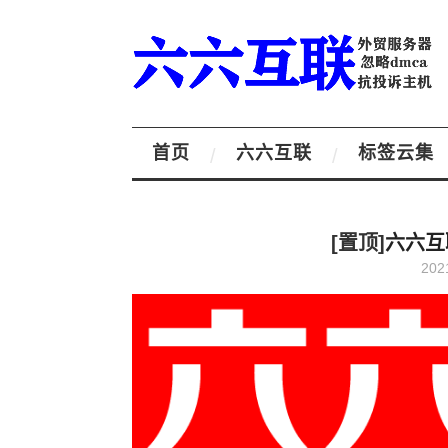
首页
六六互联
标签云集
[置顶]
六六互
202