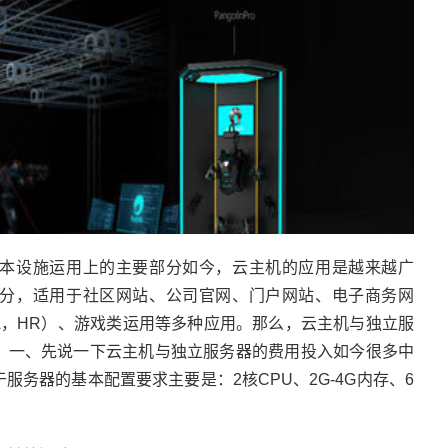
本设施运用上的主要部分如今，云主机的应用是越来越广
分，适用于社区网站、公司官网、门户网站、电子商务网
OA，HR）、游戏类运用等多种应用。那么，云主机与独立服
。一、先说一下云主机与独立服务器的费用投入如今很多中
务器的基本配置要求主要是：2核CPU、2G-4G内存、6