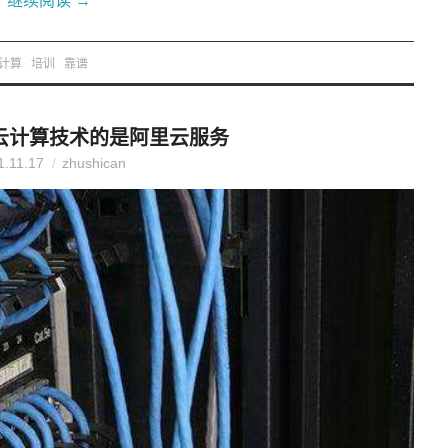
继续阅读
→
计算
培训
靠谱
云计算技术的是阿里云服务
1.11.17
zhushican