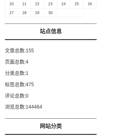
20
21
22
23
24
25
26
27
28
29
30
站点信息
文章总数:155
页面总数:4
分类总数:1
标签总数:475
评论总数:0
浏览总数:144464
网站分类