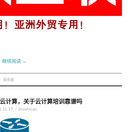
继续阅读
→
诉
服务器
云计算，关于云计算培训靠谱吗
1.11.17
zhushican