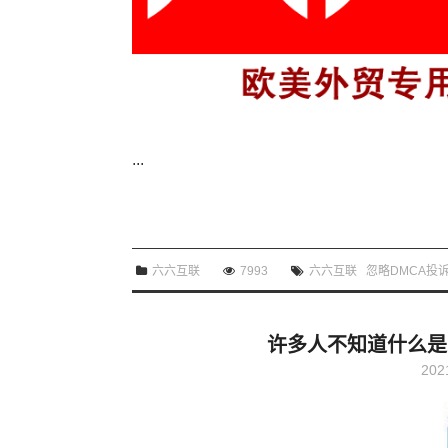
...
六六互联
7993
六六互联
忽略DMCA投
许多人不知道什么是
202