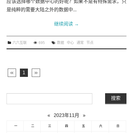
应该选择哪个数据中心的好呢？如果不是有特殊需求，只
是纯粹的需要大陆之外的数据中...
继续阅读
→
六六互联
695
数据
中心
通常
节点
‹‹
1
››
«
2023年11月
»
一
二
三
四
五
六
日